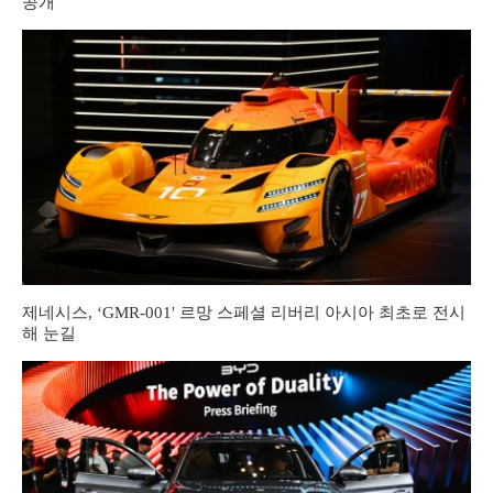
공개
제네시스, ‘GMR-001′ 르망 스페셜 리버리 아시아 최초로 전시
해 눈길