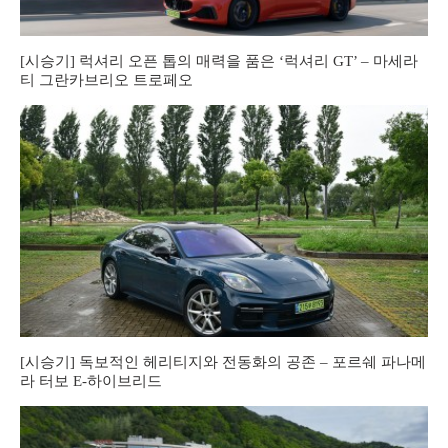
[시승기] 럭셔리 오픈 톱의 매력을 품은 ‘럭셔리 GT’ – 마세라
티 그란카브리오 트로페오
[시승기] 독보적인 헤리티지와 전동화의 공존 – 포르쉐 파나메
라 터보 E-하이브리드