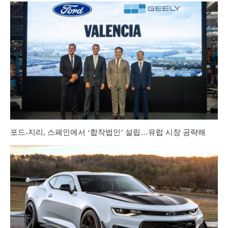
포드-지리, 스페인에서 ‘합작법인’ 설립…유럽 시장 공략해