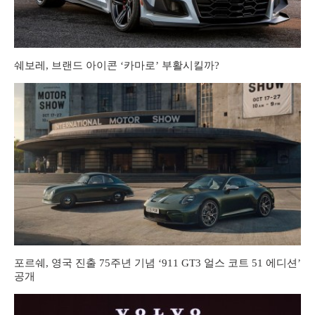
쉐보레, 브랜드 아이콘 ‘카마로’ 부활시킬까?
포르쉐, 영국 진출 75주년 기념 ‘911 GT3 얼스 코트 51 에디션’
공개