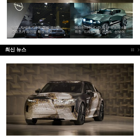
[비교] 반전이 절실한 두 프리미엄
[리뷰] GR의 개발 역량을 집약한 궁
제네시스, ‘마그마 GT 콘셉트’ 공
日 슈퍼 GT, 내년부터는 브리지스
[시승기] 럭셔리 오픈 톱의 매력을
포르쉐, 영국 진출 75주년 기념
[인터뷰] “고객의 승리와 행복의 동
[리뷰] 랜드로버의 장인들이 빚어낸
[시승기] 럭셔리 오픈 톱의 매력을
[시승기] 독보적인 헤리티지와 전동
볼보, 브랜드의 혁신을 담은 플래그
[인터뷰] 토요타 가주 레이싱부터
후지 스피드웨이, ‘포레스트 테라
닛산, 차세대 ‘GT-R’ 개발 공식화…
가정의 달, 화창한 봄날 어떤 선물
전동화 SUV – 캐딜락 리릭 & 메르
극의 코롤라 – 토요타 GRMN 코롤
개…브랜드 가치 개선을 위한 청사
톤·던롭으로 달린다…타이어 규정
품은 ‘럭셔리 GT’ – 마세라티 그란
‘911 GT3 얼스 코트 51 에디션’ 공
반자가 될 것” 포르텍 시부야 세이
엔진 열 낮추고 달궈진 아스팔트 대
애스턴마틴, CoD: 모던 워페어 4를
ASUS, 2-in-1 노트북 모델 구매자
묵빛의 SV – 랜드로버 레인지로버
품은 ‘럭셔리 GT’ – 마세라티 그란
현대차, 아트 오브 스틸 DNA 담아
[인터뷰] “넥센타이어 진영의 승리
화의 공존 – 포르쉐 파나메라 터보
십 세단, ES90 출시…7,294만원부
그로우 디자인까지.. – 사사키 마사
스’로 공간의 새로운 가치를 더하고
스포츠카 라인업 확장 예고
이 좋을까?
세데스-벤츠 EQE SUV
라
진 제시
개편
카브리오 트로페오
개
이치 대표
응…폭염 대비 차량 관리
위한 ‘드레드노트 콘셉트’ 선보여
대상 프로모션 실시
SV 블랙
카브리오 트로페오
낸 8세대 ‘디 올 뉴 아반떼’ 공개
를 이끌 것” – DCT 레이싱 김영찬
E-하이브리드
터 시작해
히로
미래를 그리다
최신 뉴스