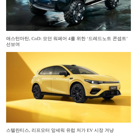
애스턴마틴, CoD: 모던 워페어 4를 위한 ‘드레드노트 콘셉트’
선보여
스텔란티스, 리프모터 앞세워 유럽 저가 EV 시장 겨냥