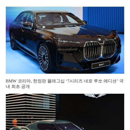
BMW 코리아, 한정판 플래그십 ‘7시리즈 네로 루쏘 에디션’ 국
내 최초 공개