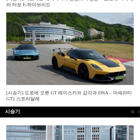
라 터보 E-하이브리드
[시승기] 도로에 오른 GT 레이스카의 감각과 DNA – 마세라티
GT2 스트라달레
시승기