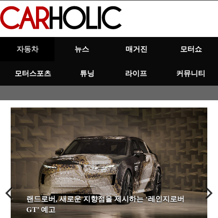
Skip
to
content
자동차
뉴스
매거진
모터쇼
모터스포츠
튜닝
라이프
커뮤니티
[인터뷰] 마티아스 바이틀 벤츠 코리아 대표이사
랜드로버, 새로운 지향점을 제시하는 ‘레인지로버
레이싱 모델 서한빛 인터뷰 – ‘다시 함께 하고 싶은
[리뷰] GR의 개발 역량을 집약한 궁극의 코롤라 –
[시승기] 1,400km까지 달리는 하이브리드 SUV –
BMW 코리아, 한정판 플래그십 ‘7시리즈 네로 루쏘
폭염 속에서 펼쳐진 인제 GT 마스터즈 3라운드
[시승기] 1,400km까지 달리는 하이브리드 SUV –
랜드로버, 새로운 지향점을 제시하는 ‘레인지로버
“CSR과 마케팅은 별개, 기브앤 레이스 다음은 운전
고온다습한 폭염과 장거리 주행…여름 휴가철 차량
GT’ 예고
모델이 되고 싶은 그녀’
토요타 GRMN 코롤라
BYD 씨라이언 6 DM-i의 주행 지속성은?
에디션’ 국내 최초 공개
‘B.O.B 레이싱 X 아주자동차대학교’ 포디엄 정상!
BYD 씨라이언 6 DM-i의 주행 지속성은?
GT’ 예고
문화 확립에 기여하고 싶다”
관리
Previous
Next