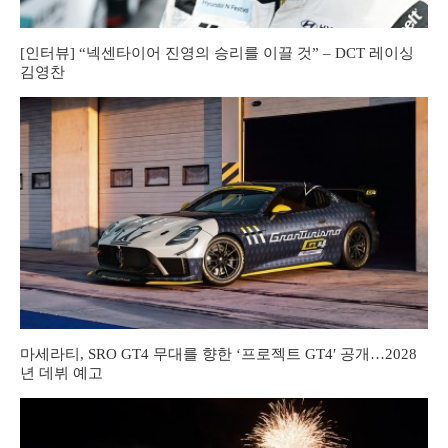
[인터뷰] “넥센타이어 진영의 승리를 이끌 것” – DCT 레이싱
김영찬
마세라티, SRO GT4 무대를 향한 ‘프로젝트 GT4′ 공개…2028
년 데뷔 예고