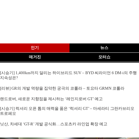
인기
뉴스
매거진
모터쇼
[시승기] 1,400km까지 달리는 하이브리드 SUV – BYD 씨라이언 6 DM-i의 주행
지속성은?
[리뷰] GR의 개발 역량을 집약한 궁극의 코롤라 – 토요타 GRMN 코롤라
랜드로버, 새로운 지향점을 제시하는 ‘레인지로버 GT’ 예고
[시승기] 럭셔리 오픈 톱의 매력을 품은 ‘럭셔리 GT’ – 마세라티 그란카브리오
트로페오
닛산, 차세대 ‘GT-R’ 개발 공식화…스포츠카 라인업 확장 예고