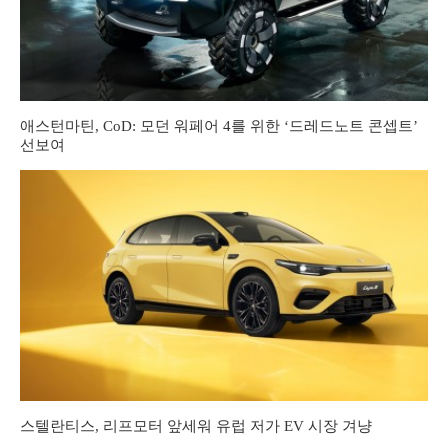
애스턴마틴, CoD: 모던 워페어 4를 위한 ‘드레드노트 콘셉트’
선보여
스텔란티스, 리프모터 앞세워 유럽 저가 EV 시장 겨냥