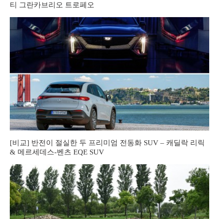
티 그란카브리오 트로페오
[비교] 반전이 절실한 두 프리미엄 전동화 SUV – 캐딜락 리릭
& 메르세데스-벤츠 EQE SUV