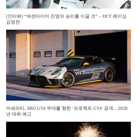
[인터뷰] “넥센타이어 진영의 승리를 이끌 것” – DCT 레이싱
김영찬
마세라티, SRO GT4 무대를 향한 ‘프로젝트 GT4′ 공개…2028
년 데뷔 예고