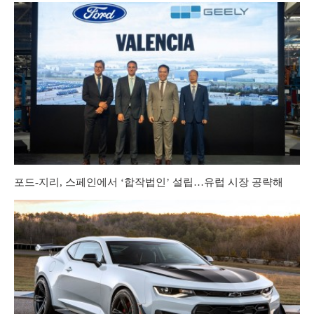
포드-지리, 스페인에서 ‘합작법인’ 설립…유럽 시장 공략해