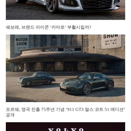
쉐보레, 브랜드 아이콘 ‘카마로’ 부활시킬까?
포르쉐, 영국 진출 75주년 기념 ‘911 GT3 얼스 코트 51 에디션’
공개