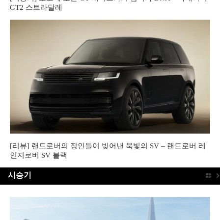
GT2 스트라달레
[리뷰] 랜드로버의 장인들이 빚어낸 묵빛의 SV – 랜드로버 레
인지로버 SV 블랙
시승기