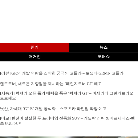
인기
뉴스
매거진
모터쇼
[리뷰] GR의 개발 역량을 집약한 궁극의 코롤라 – 토요타 GRMN 코롤라
랜드로버, 새로운 지향점을 제시하는 ‘레인지로버 GT’ 예고
[시승기] 럭셔리 오픈 톱의 매력을 품은 ‘럭셔리 GT’ – 마세라티 그란카브리오
트로페오
닛산, 차세대 ‘GT-R’ 개발 공식화…스포츠카 라인업 확장 예고
[비교] 반전이 절실한 두 프리미엄 전동화 SUV – 캐딜락 리릭 & 메르세데스-벤
츠 EQE SUV