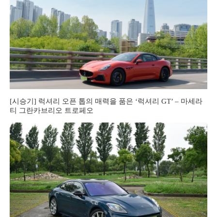
[시승기] 럭셔리 오픈 톱의 매력을 품은 ‘럭셔리 GT’ – 마세라
티 그란카브리오 트로페오