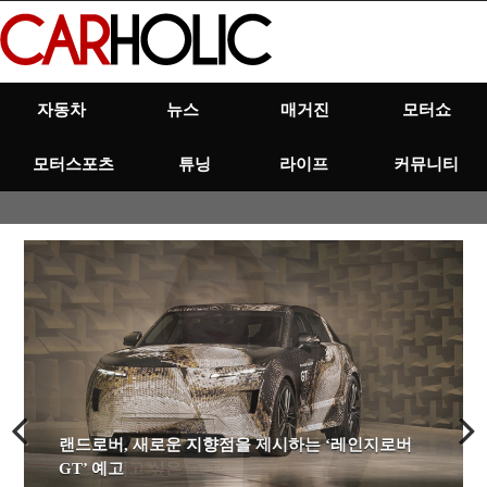
Skip
to
content
자동차
뉴스
매거진
모터쇼
모터스포츠
튜닝
라이프
커뮤니티
[인터뷰] 마티아스 바이틀 벤츠 코리아 대표이사
랜드로버, 새로운 지향점을 제시하는 ‘레인지로버
레이싱 모델 서한빛 인터뷰 – ‘다시 함께 하고 싶은
[리뷰] GR의 개발 역량을 집약한 궁극의 코롤라 –
[리뷰] GR의 개발 역량을 집약한 궁극의 코롤라 –
BMW 코리아, 한정판 플래그십 ‘7시리즈 네로 루쏘
폭염 속에서 펼쳐진 인제 GT 마스터즈 3라운드
[시승기] 럭셔리 오픈 톱의 매력을 품은 ‘럭셔리 GT’
랜드로버, 새로운 지향점을 제시하는 ‘레인지로버
“CSR과 마케팅은 별개, 기브앤 레이스 다음은 운전
고온다습한 폭염과 장거리 주행…여름 휴가철 차량
GT’ 예고
모델이 되고 싶은 그녀’
토요타 GRMN 코롤라
토요타 GRMN 코롤라
에디션’ 국내 최초 공개
‘B.O.B 레이싱 X 아주자동차대학교’ 포디엄 정상!
– 마세라티 그란카브리오 트로페오
GT’ 예고
문화 확립에 기여하고 싶다”
관리
Previous
Next