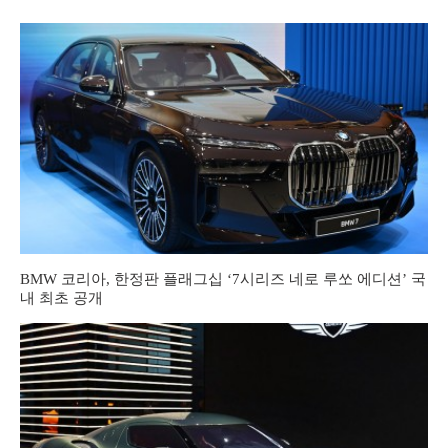
BMW 코리아, 한정판 플래그십 ‘7시리즈 네로 루쏘 에디션’ 국
내 최초 공개