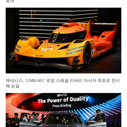
공개
제네시스, ‘GMR-001′ 르망 스페셜 리버리 아시아 최초로 전시
해 눈길