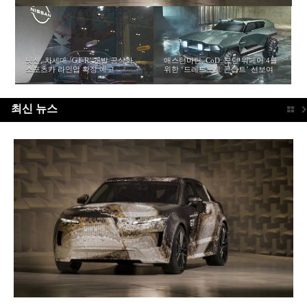
[비교] 반전이 절실한 두 프리미엄
[시승기] 럭셔리 오픈 톱의 매력을
제네시스, ‘마그마 GT 콘셉트’ 공
日 슈퍼 GT, 내년부터는 브리지스
[시승기] 독보적인 헤리티지와 전동
포르쉐, 영국 진출 75주년 기념
[인터뷰] “고객의 승리와 행복의 동
[리뷰] 랜드로버의 장인들이 빚어낸
[비교] 반전이 절실한 두 프리미엄
[시승기] 도로에 오른 GT 레이스카
볼보, 브랜드의 혁신을 담은 플래그
[인터뷰] 토요타 가주 레이싱부터
후지 스피드웨이, ‘포레스트 테라
닛산, 차세대 ‘GT-R’ 개발 공식화…
가정의 달, 화창한 봄날 어떤 선물
전동화 SUV – 캐딜락 리릭 & 메르
품은 ‘럭셔리 GT’ – 마세라티 그란
개…브랜드 가치 개선을 위한 청사
톤·던롭으로 달린다…타이어 규정
화의 공존 – 포르쉐 파나메라 터보
‘911 GT3 얼스 코트 51 에디션’ 공
반자가 될 것” 포르텍 시부야 세이
엔진 열 낮추고 달궈진 아스팔트 대
애스턴마틴, CoD: 모던 워페어 4를
ASUS, 2-in-1 노트북 모델 구매자
묵빛의 SV – 랜드로버 레인지로버
전동화 SUV – 캐딜락 리릭 & 메르
현대차, 아트 오브 스틸 DNA 담아
[인터뷰] “넥센타이어 진영의 승리
의 감각과 DNA – 마세라티 GT2 스
십 세단, ES90 출시…7,294만원부
그로우 디자인까지.. – 사사키 마사
스’로 공간의 새로운 가치를 더하고
스포츠카 라인업 확장 예고
이 좋을까?
세데스-벤츠 EQE SUV
카브리오 트로페오
진 제시
개편
E-하이브리드
개
이치 대표
응…폭염 대비 차량 관리
위한 ‘드레드노트 콘셉트’ 선보여
대상 프로모션 실시
SV 블랙
세데스-벤츠 EQE SUV
낸 8세대 ‘디 올 뉴 아반떼’ 공개
를 이끌 것” – DCT 레이싱 김영찬
트라달레
터 시작해
히로
미래를 그리다
최신 뉴스